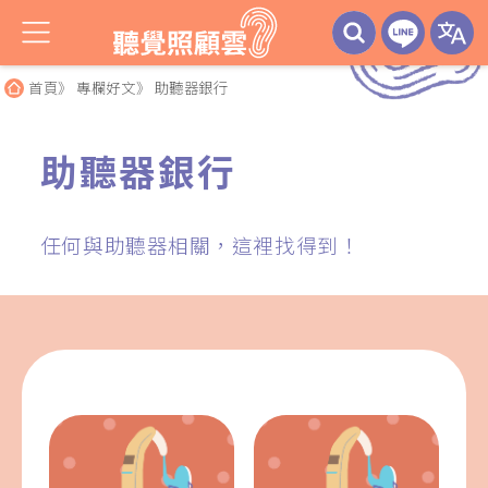
首頁
專欄好文
助聽器銀行
助聽器銀行
任何與助聽器相關，這裡找得到！